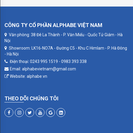
TOUCH
ME
CÔNG TY CỔ PHẦN ALPHABE VIỆT NAM
ISFAHAN
Văn phòng: 38 Đê La Thành - P. Văn Miếu - Quốc Tử Giám - Hà
Nội
EMILIA
Showroom: LK16-NO7A - Đường C5 - Khu C Himlam - P. Hà Đông
- Hà Nội
CÔNG
Điện thoại: 0243 995 1519 - 0983 393 338
TẮC
Email: alphabevietnam@gmail.com
Website: alphabe.vn
FEDE
BELLE
THEO DÕI CHÚNG TÔI
EPOQUE
CLASSIC
CRYSTAL