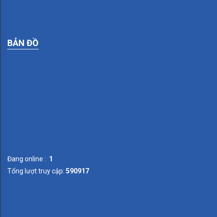
DE
LUXE
BẢN ĐỒ
EMPORIO
GRANADA
MARCO
PROVENCE
SANREMO
SMALTO
ITALIANO
Đang online :
1
Tổng lượt truy cập:
590917
SOHO
TOSCANA
VINTAGE