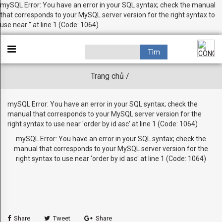
mySQL Error: You have an error in your SQL syntax; check the manual
GIỚI
that corresponds to your MySQL server version for the right syntax to
×
use near '' at line 1 (Code: 1064)
THIỆU
OBSESSION
ACAPULCO
Trang chủ /
BROADWAY
mySQL Error: You have an error in your SQL syntax; check the
BRONX
manual that corresponds to your MySQL server version for the
right syntax to use near 'order by id asc' at line 1 (Code: 1064)
HAMPTON
mySQL Error: You have an error in your SQL syntax; check the
PARADISE
manual that corresponds to your MySQL server version for the
right syntax to use near 'order by id asc' at line 1 (Code: 1064)
SANSIBAR
SOHO
TORINO
Share
Tweet
Share
KIDS