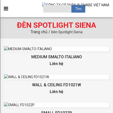
GIỚI
×
THIỆU
ĐÈN SPOTLIGHT SIENA
OBSESSION
Trang chủ /
Đèn Spotlight Siena
ACAPULCO
BROADWAY
BRONX
MEDIUM SMALTO ITALIANO
HAMPTON
Liên hệ
PARADISE
SANSIBAR
WALL & CEILING FD1021W
Liên hệ
SOHO
TORINO
KIDS
SMALL FD1022P