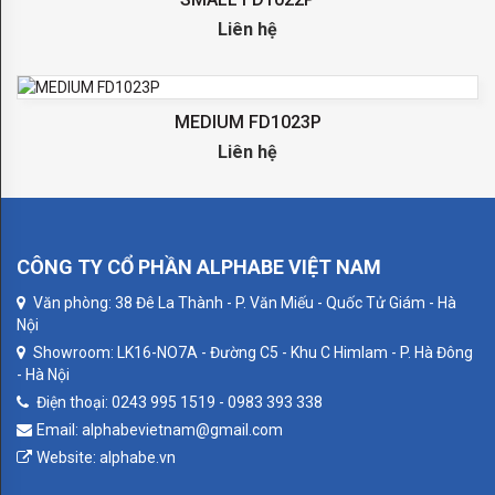
Liên hệ
TOUCH
ME
MEDIUM FD1023P
ISFAHAN
Liên hệ
EMILIA
CÔNG
TẮC
CÔNG TY CỔ PHẦN ALPHABE VIỆT NAM
FEDE
Văn phòng: 38 Đê La Thành - P. Văn Miếu - Quốc Tử Giám - Hà
Nội
BELLE
Showroom: LK16-NO7A - Đường C5 - Khu C Himlam - P. Hà Đông
- Hà Nội
EPOQUE
Điện thoại: 0243 995 1519 - 0983 393 338
CLASSIC
Email: alphabevietnam@gmail.com
Website: alphabe.vn
CRYSTAL