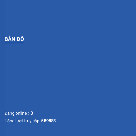
SMALTO
ITALIANO
SURFACE
LIGHTING
BẢN ĐỒ
TOSCANA
SIMON
Series
V8
Series
I7
Đang online :
3
Series
Tổng lượt truy cập:
589883
E6