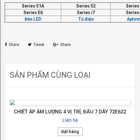
Series 51A
Series 52
Series
TOUCH
Series E6
Series i7
Series
Đèn LED
Tủ điện
Aptom
ME
ISFAHAN
Share
Tweet
Share
EMILIA
CÔNG
TẮC
SẢN PHẨM CÙNG LOẠI
FEDE
BELLE
EPOQUE
CHIẾT ÁP ÂM LƯỢNG 4 VỊ TRÍ, ĐẤU 7 DÂY 72E622
CLASSIC
Liên hệ
Đặt hàng
CRYSTAL