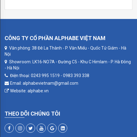
ĐÈN
FEDE
CORDOBA
CÔNG TY CỔ PHẦN ALPHABE VIỆT NAM
CRYSTAL
Văn phòng: 38 Đê La Thành - P. Văn Miếu - Quốc Tử Giám - Hà
Nội
DE
Showroom: LK16-NO7A - Đường C5 - Khu C Himlam - P. Hà Đông
LUXE
- Hà Nội
Điện thoại: 0243 995 1519 - 0983 393 338
PARIS
Email: alphabevietnam@gmail.com
Website: alphabe.vn
ROMA
SAN
THEO DÕI CHÚNG TÔI
SEBASTIAN
SIENA