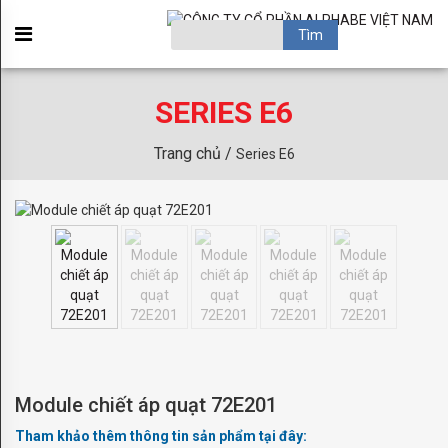
GIỚI
×
THIỆU
OBSESSION
SERIES E6
ACAPULCO
Trang chủ /
Series E6
BROADWAY
BRONX
HAMPTON
PARADISE
SANSIBAR
SOHO
Module chiết áp quạt 72E201
TORINO
Tham khảo thêm thông tin sản phẩm tại đây:
KIDS