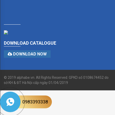
QUẠT
TCL
F3461S
F6661
DOWNLOAD CATALOGUE
XS0011
DOWNLOAD NOW
57YN04
56YN08
56YN01
© 2019 alphabe.vn. All Rights Reserved. GPKD số 0108674452 do
sở KH & ĐT Hà Nội cấp ngày 01/04/2019
QUẠT
WINDMAAN
0983393338
56WM01