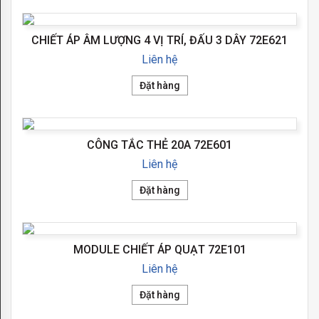
DE
LUXE
CHIẾT ÁP ÂM LƯỢNG 4 VỊ TRÍ, ĐẤU 3 DÂY 72E621
Liên hệ
EMPORIO
Đặt hàng
GRANADA
MARCO
CÔNG TẮC THẺ 20A 72E601
PROVENCE
Liên hệ
SANREMO
Đặt hàng
SMALTO
ITALIANO
MODULE CHIẾT ÁP QUẠT 72E101
SOHO
Liên hệ
TOSCANA
Đặt hàng
VINTAGE