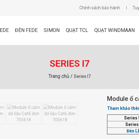
Chính sách bảo hành
Tu
FEDE
ĐÈN FEDE
SIMON
QUẠT TCL
QUẠT WINDMAAN
SERIES I7
Trang chủ /
Series I7
Module ổ c
Tham khảo thêm
Series
Series
Đèn L