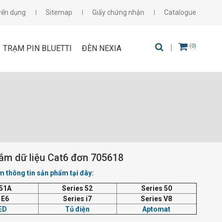
yển dụng
Sitemap
Giấy chứng nhận
Catalogue
(0)
TRẠM PIN BLUETTI
ĐÈN NEXIA
ắm dữ liệu Cat6 đơn 705618
 thông tin sản phẩm tại đây:
 51A
Series 52
Series 50
 E6
Series i7
Series V8
ED
Tủ điện
Aptomat