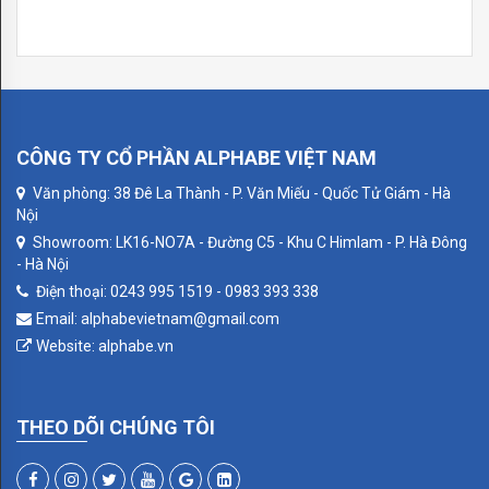
ĐÈN
FEDE
CORDOBA
CÔNG TY CỔ PHẦN ALPHABE VIỆT NAM
CRYSTAL
Văn phòng: 38 Đê La Thành - P. Văn Miếu - Quốc Tử Giám - Hà
DE
Nội
LUXE
Showroom: LK16-NO7A - Đường C5 - Khu C Himlam - P. Hà Đông
- Hà Nội
PARIS
Điện thoại: 0243 995 1519 - 0983 393 338
Email: alphabevietnam@gmail.com
ROMA
Website: alphabe.vn
SAN
SEBASTIAN
THEO DÕI CHÚNG TÔI
SIENA