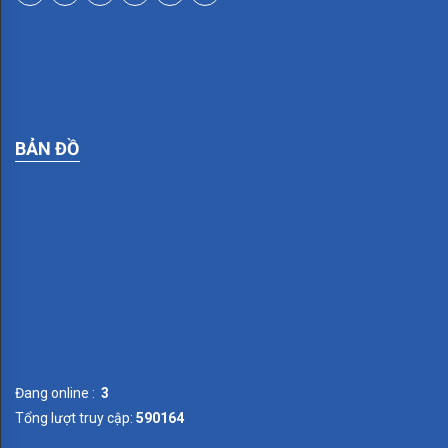
SMALTO
ITALIANO
SURFACE
LIGHTING
BẢN ĐỒ
TOSCANA
SIMON
Series
V8
Series
I7
Đang online :
Series
3
Tổng lượt truy cập:
590164
E6