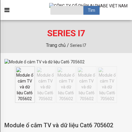
GIỚI
×
THIỆU
OBSESSION
SERIES I7
ACAPULCO
Trang chủ /
Series I7
BROADWAY
BRONX
HAMPTON
PARADISE
SANSIBAR
SOHO
TORINO
Module ổ cắm TV và dữ liệu Cat6 705602
KIDS