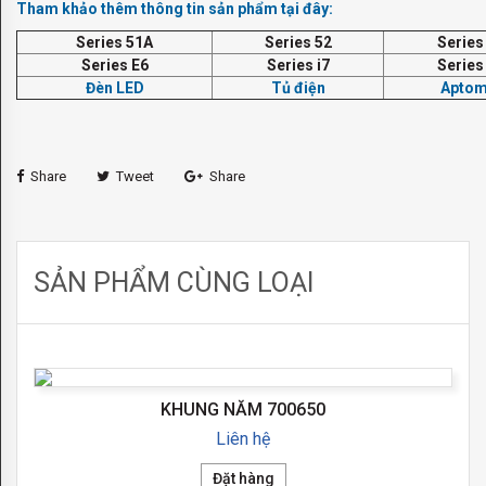
Tham khảo thêm thông tin sản phẩm tại đây:
TOUCH
Series 51A
Series 52
Series
Series E6
Series i7
Series
ME
Đèn LED
Tủ điện
Aptom
ISFAHAN
EMILIA
Share
Tweet
Share
CÔNG
TẮC
SẢN PHẨM CÙNG LOẠI
FEDE
BELLE
EPOQUE
KHUNG NĂM 700650
CLASSIC
Liên hệ
CRYSTAL
Đặt hàng