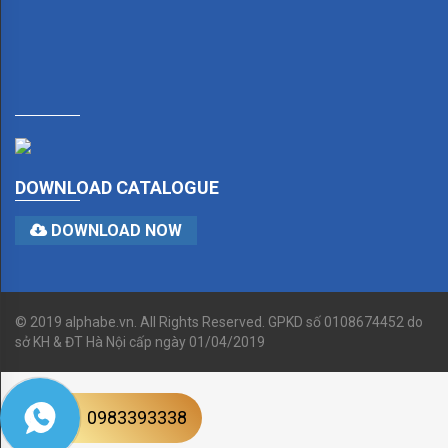
QUẠT
TCL
F3461S
F6661
XS0011
DOWNLOAD CATALOGUE
57YN04
DOWNLOAD NOW
56YN08
56YN01
© 2019 alphabe.vn. All Rights Reserved. GPKD số 0108674452 do
QUẠT
sở KH & ĐT Hà Nội cấp ngày 01/04/2019
WINDMAAN
56WM01
0983393338