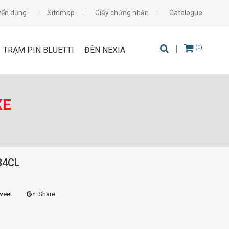
yển dụng
Sitemap
Giấy chứng nhận
Catalogue
(0)
TRẠM PIN BLUETTI
ĐÈN NEXIA
XE
34CL
weet
Share