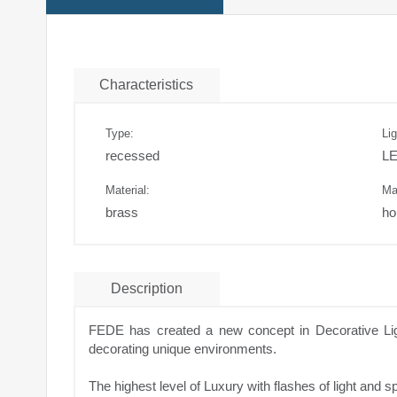
Characteristics
Type:
Lig
recessed
L
Material:
Ma
brass
ho
Description
FEDE has created a new concept in Decorative Li
decorating unique environments.
The highest level of Luxury with flashes of light a