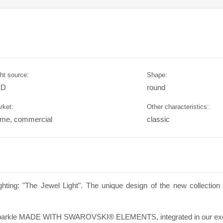
ht source:
Shape:
ED
round
rket:
Other characteristics:
me, commercial
classic
ghting: "The Jewel Light". The unique design of the new collec
nd sparkle MADE WITH SWAROVSKI® ELEMENTS, integrated in our exclus