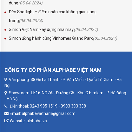
56WM08
dụng
(05.04.2024)
Đèn Spotlight – điểm nhấn cho không gian sang
TRẠM
trọng
(05.04.2024)
PIN
Simon Việt Nam xây dựng nhà máy
(05.04.2024)
BLUETTI
Simon đồng hành cùng Vinhomes Grand Park
(05.04.2024)
EB3A
EB55
EB70
CÔNG TY CỔ PHẦN ALPHABE VIỆT NAM
Văn phòng: 38 Đê La Thành - P. Văn Miếu - Quốc Tử Giám - Hà
PV120
Nội
PV200
Showroom: LK16-NO7A - Đường C5 - Khu C Himlam - P. Hà Đông
- Hà Nội
PV350
Điện thoại: 0243 995 1519 - 0983 393 338
Email: alphabevietnam@gmail.com
AC180P
Website: alphabe.vn
AC200