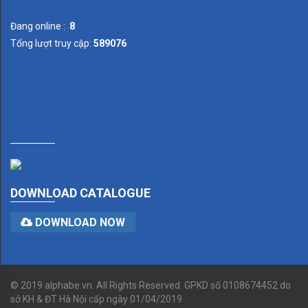
Đang online :
8
Tổng lượt truy cập:
589076
DOWNLOAD CATALOGUE
DOWNLOAD NOW
© 2019 alphabe.vn. All Rights Reserved. GPKD số 0108674452 do
sở KH & ĐT Hà Nội cấp ngày 01/04/2019