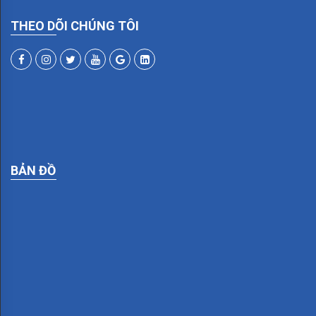
MAX
THEO DÕI CHÚNG TÔI
EP500
PRO
ĐÈN
NEXIA
Lumia
BẢN ĐỒ