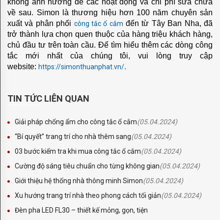
không ảnh hưởng để các hoạt động và chi phí sửa chữa
QUẠT
về sau. Simon là thương hiệu hơn 100 năm chuyên sản
xuất và phân phối
đến từ Tây Ban Nha, đã
công tắc ổ cắm
TCL
trở thành lựa chọn quen thuộc của hàng triệu khách hàng,
chủ đầu tư trên toàn cầu. Để tìm hiểu thêm các dòng công
F3461S
tắc mới nhất của chúng tôi, vui lòng truy cập
website:
.
https://simonthuanphat.vn/
F6661
XS0011
TIN TỨC LIÊN QUAN
57YN04
Giải pháp chống ẩm cho công tắc ổ cắm
(05.04.2024)
56YN08
“Bí quyết” trang trí cho nhà thêm sang
(05.04.2024)
56YN01
03 bước kiểm tra khi mua công tắc ổ cắm
(05.04.2024)
QUẠT
Cường độ sáng tiêu chuẩn cho từng không gian
(05.04.2024)
Giới thiệu hệ thống nhà thông minh Simon
(05.04.2024)
WINDMAAN
Xu hướng trang trí nhà theo phong cách tối giản
(05.04.2024)
56WM01
Đèn pha LED FL30 – thiết kế mỏng, gọn, tiện