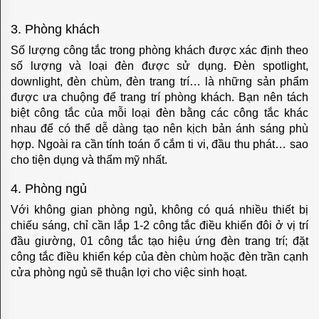
ĐÈN
3. Phòng khách
FEDE
Số lượng công tắc trong phòng khách được xác định theo
số lượng và loại đèn được sử dụng. Đèn spotlight,
CORDOBA
downlight, đèn chùm, đèn trang trí… là những sản phẩm
được ưa chuộng để trang trí phòng khách. Bạn nên tách
CRYSTAL
biệt công tắc của mỗi loại đèn bằng các công tắc khác
nhau để có thể dễ dàng tạo nên kịch bản ánh sáng phù
DE
hợp. Ngoài ra cần tính toán ổ cắm ti vi, đầu thu phát… sao
LUXE
cho tiện dụng và thẩm mỹ nhất.
PARIS
4. Phòng ngủ
Với không gian phòng ngủ, không có quá nhiều thiết bị
ROMA
chiếu sáng, chỉ cần lắp 1-2 công tắc điều khiển đôi ở vị trí
đầu giường, 01 công tắc tạo hiệu ứng đèn trang trí; đặt
SAN
công tắc điều khiển kép của đèn chùm hoặc đèn trần cạnh
SEBASTIAN
cửa phòng ngủ sẽ thuận lợi cho việc sinh hoạt.
SIENA