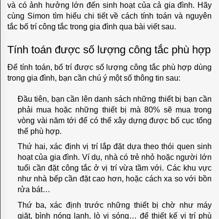
và có ảnh hưởng lớn đến sinh hoạt của cả gia đình. Hãy
cùng Simon tìm hiểu chi tiết về cách tính toán và nguyên
TOUCH
tắc bố trí công tắc trong gia đình qua bài viết sau.
ME
Tính toán được số lượng công tắc phù hợp
ISFAHAN
Để tính toán, bố trí được số lượng công tắc phù hợp dùng
EMILIA
trong gia đình, bạn cần chú ý một số thông tin sau:
CÔNG
Đầu tiên, bạn cần lên danh sách những thiết bị bạn cần
phải mua hoặc những thiết bị mà 80% sẽ mua trong
TẮC
vòng vài năm tới để có thể xây dựng được bố cục tổng
FEDE
thể phù hợp.
Thứ hai, xác định vị trí lắp đặt dựa theo thói quen sinh
BELLE
hoạt của gia đình. Ví dụ, nhà có trẻ nhỏ hoặc người lớn
tuổi cần đặt công tắc ở vị trí vừa tầm với. Các khu vực
EPOQUE
như nhà bếp cần đặt cao hơn, hoặc cách xa so với bồn
CLASSIC
rửa bát…
Thứ ba, xác định trước những thiết bị chờ như máy
CRYSTAL
giặt, bình nóng lạnh, lò vi sóng… để thiết kế vị trí phù