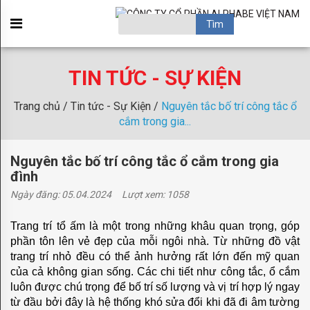
GIỚI
×
THIỆU
OBSESSION
TIN TỨC - SỰ KIỆN
ACAPULCO
Trang chủ /
Tin tức - Sự Kiện /
Nguyên tắc bố trí công tắc ổ
BROADWAY
cắm trong gia...
BRONX
Nguyên tắc bố trí công tắc ổ cắm trong gia
đình
HAMPTON
Ngày đăng: 05.04.2024
Lượt xem: 1058
PARADISE
Trang trí tổ ấm là một trong những khâu quan trọng, góp
SANSIBAR
phần tôn lên vẻ đẹp của mỗi ngôi nhà. Từ những đồ vật
SOHO
trang trí nhỏ đều có thể ảnh hưởng rất lớn đến mỹ quan
của cả không gian sống. Các chi tiết như công tắc, ổ cắm
TORINO
luôn được chú trọng để bố trí số lượng và vị trí hợp lý ngay
từ đầu bởi đây là hệ thống khó sửa đổi khi đã đi âm tường
KIDS