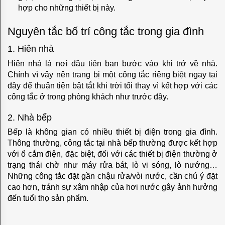
DE
hợp cho những thiết bị này.
LUXE
Nguyên tắc bố trí công tắc trong gia đình
EMPORIO
1. Hiên nhà
Hiên nhà là nơi đầu tiên bạn bước vào khi trở về nhà.
GRANADA
Chính vì vậy nên trang bị một công tắc riêng biệt ngay tại
MARCO
đây để thuận tiện bật tắt khi trời tối thay vì kết hợp với các
công tắc ở trong phòng khách như trước đây.
PROVENCE
2. Nhà bếp
SANREMO
Bếp là không gian có nhiều thiết bị điện trong gia đình.
SMALTO
Thông thường, công tắc tại nhà bếp thường được kết hợp
với ổ cắm điện, đặc biệt, đối với các thiết bị điện thường ở
ITALIANO
trạng thái chờ như máy rửa bát, lò vi sóng, lò nướng…
Những công tắc đặt gần chậu rửa/vòi nước, cần chú ý đặt
SOHO
cao hơn, tránh sự xâm nhập của hơi nước gây ảnh hưởng
đến tuổi thọ sản phẩm.
TOSCANA
VINTAGE