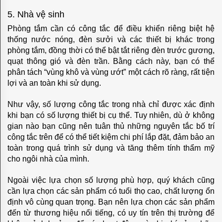
SMALTO
5. Nhà vệ sinh
ITALIANO
Phòng tắm cần có công tắc để điều khiển riêng biệt hệ
thống nước nóng, đèn sưởi và các thiết bị khác trong
SURFACE
phòng tắm, đồng thời có thể bật tắt riêng đèn trước gương,
LIGHTING
quạt thông gió và đèn trần. Bằng cách này, bạn có thể
phân tách “vùng khô và vùng ướt” một cách rõ ràng, rất tiện
TOSCANA
lợi và an toàn khi sử dụng.
SIMON
Như vậy, số lượng công tắc trong nhà chỉ được xác định
khi bạn có số lượng thiết bị cụ thể. Tuy nhiên, dù ở không
Series
gian nào bạn cũng nên tuân thủ những nguyên tắc bố trí
công tắc trên để có thể tiết kiệm chi phí lắp đặt, đảm bảo an
V8
toàn trong quá trình sử dụng và tăng thêm tính thẩm mỹ
Series
cho ngôi nhà của mình.
I7
Ngoài việc lựa chọn số lượng phù hợp, quý khách cũng
cần lựa chọn các sản phẩm có tuổi thọ cao, chất lượng ổn
Series
định vô cùng quan trọng. Bạn nên lựa chọn các sản phẩm
đến từ thương hiệu nổi tiếng, có uy tín trên thị trường để
E6